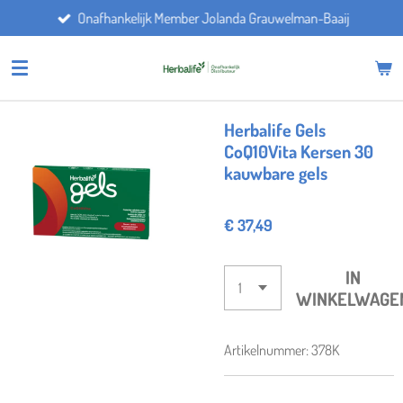
Onafhankelijk Member Jolanda Grauwelman-Baaij
Ga
direct
naar
de
hoofdinhoud
Herbalife Gels
CoQ10Vita Kersen 30
kauwbare gels
€ 37,49
IN
WINKELWAGE
Artikelnummer:
378K