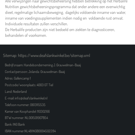
Alle verwijzingen naar gewichtsbeheersing hebben betrekking op het Herbalife
Nutrition gewichtsbeheersingsprogramma dat onder andere een evenwichtig
dieet, regelmatige lichaamsbeweging, dagelijks voldoende inname van water,
inname van voedingssupplementen indien nodig en voldoende rust omvat.
Individuele resultaten zullen verschillen.
De Herbalife producten zijn niet bedoeld om ziekten te diagnosticeren,
behandelen of voorkomen.
Sitemap: https://www.deafslankwinkel.be/sitemap.xml
Bedrijfsnaam: Handelsonderneming J. Grauwelman-Baaij
Contactpersoon: Jolanda Grauwelman-Baaij
Adres: Gallencamp 1
Postcode/woonplaats: 4003 GT Tiel
Land: Nederland
E-mail: info@deafslankwinkel.nl
Telefoon nummer: 0613115535
Kamer van Koophandel: 11030266
BTW nummer: NL001501907B54
Bank: ING Bank
IBAN nummer:NL48INGB0004502284