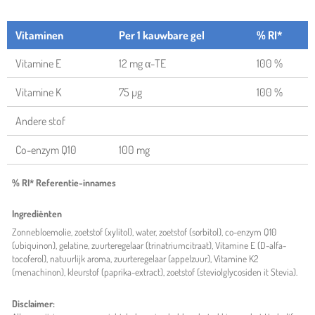
Vitaminen
Per 1 kauwbare gel
% RI*
Vitamine E
12 mg α-TE
100 %
Vitamine K
75 µg
100 %
Andere stof
Co-enzym Q10
100 mg
% RI* Referentie-innames
Ingrediënten
Zonnebloemolie, zoetstof (xylitol), water, zoetstof (sorbitol), co-enzym Q10
(ubiquinon), gelatine, zuurteregelaar (trinatriumcitraat), Vitamine E (D-alfa-
tocoferol), natuurlijk aroma, zuurteregelaar (appelzuur), Vitamine K2
(menachinon), kleurstof (paprika-extract), zoetstof (steviolglycosiden it Stevia).
Disclaimer: