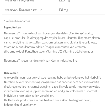
waarvan: Rozemarijnzuur
131 mg
*Referentie-innames
Ingrediënten
Neumentix™ munt extract van bovengrondse delen (
Mentha spicata
L.),
capsule-omhulsel (hydroxypropylmethylcellulose, kleurstof (kopercomplexen
van chlorofylinen)), vulstoffen (calciumfosfaten, microkristallijne cellulose),
Vitamine C, antiklontermiddelen (magnesiumzouten van vetzuren,
siliciumdioxide), Pantotheenzuur, Vitamine B12, Vitamine B6, Foliumzuur.
Neumentix™ is een handelsmerk van Kemin Industries, Inc.
Disclaimer:
Alle verwijzingen naar gewichtsbeheersing hebben betrekking op het Herbalife
Nutrition gewichtsbeheersingsprogramma dat onder andere een evenwichtig
dieet, regelmatige lichaamsbeweging, dagelijks voldoende inname van water,
inname van voedingssupplementen indien nodig en voldoende rust omvat.
Individuele resultaten zullen verschillen.
De Herbalife producten zijn niet bedoeld om ziekten te diagnosticeren,
behandelen of voorkomen.