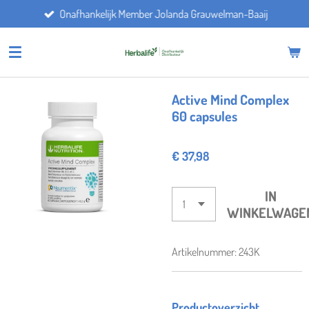
Onafhankelijk Member Jolanda Grauwelman-Baaij
Ga
direct
naar
de
hoofdinhoud
Active Mind Complex
60 capsules
€ 37,98
IN
WINKELWAGE
Artikelnummer:
243K
Productoverzicht