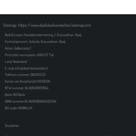
Sitemap: https://www.deafslankwinkel.be/sitemap.xml
Bedrijfsnaam: Handelsonderneming J. Grauwelman-Baaij
Contactpersoon: Jolanda Grauwelman-Baaij
Adres: Gallencamp 1
Postcode/woonplaats: 4003 GT Tiel
Land: Nederland
E-mail: info@deafslankwinkel.nl
Telefoon nummer: 0613115535
Kamer van Koophandel: 11030266
BTW nummer: NL001501907B54
Bank: ING Bank
IBAN nummer:NL48INGB0004502284
BIC code: INGBNL2A
Disclaimer: