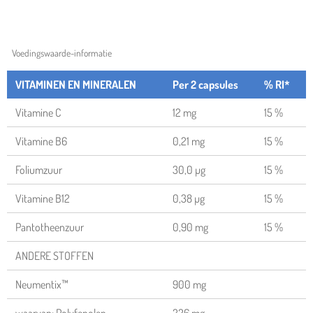
Voedingswaarde-informatie
VITAMINEN EN MINERALEN
Per 2 capsules
% RI*
Vitamine C
12 mg
15 %
Vitamine B6
0,21 mg
15 %
Foliumzuur
30,0 µg
15 %
Vitamine B12
0,38 µg
15 %
Pantotheenzuur
0,90 mg
15 %
ANDERE STOFFEN
Neumentix™
900 mg
waarvan: Polyfenolen
226 mg