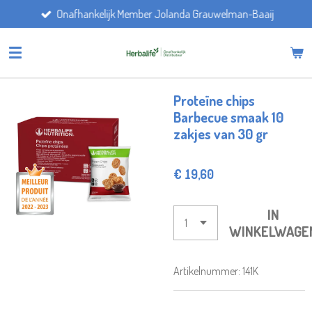
Onafhankelijk Member Jolanda Grauwelman-Baaij
Ga
direct
naar
de
hoofdinhoud
Proteïne chips
Barbecue smaak 10
zakjes van 30 gr
€ 19,60
IN
WINKELWAGE
Artikelnummer:
141K