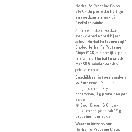
Herbalife Proteïne Chips
014K – De perfecte hartige
en voedzame snack bij
Deafslankwinkel
Zin in een lekkere, voedzame
snack die perfect past bij een
actieve
Herbalife levensstijl
?
Ontdek
Herbalife Proteïne
Chips 014K
, een heerlijk gepofte
en eiwitrijke
Herbalife snack
met
50% minder vet
dan
gebakken chips!
Beschikbaar in twee smaken:
🔥
Barbecue
– Subtiele
pittigheid en smokey
ondertonen,
11 g proteïnen per
zakje
🧅
Sour Cream & Onion
–
Pittige en romige smaak,
12 g
proteïnen per zakje
Waarom kiezen voor
Herbalife Proteïne Chips