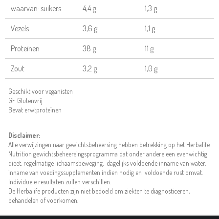
waarvan: suikers
4,4 g
1,3 g
Vezels
3,6 g
1,1 g
Proteïnen
38 g
11 g
Zout
3,2 g
1,0 g
Geschikt voor veganisten
GF Glutenvrij
Bevat erwtproteïnen
Disclaimer:
Alle verwijzingen naar gewichtsbeheersing hebben betrekking op het Herbalife
Nutrition gewichtsbeheersingsprogramma dat onder andere een evenwichtig
dieet, regelmatige lichaamsbeweging, dagelijks voldoende inname van water,
inname van voedingssupplementen indien nodig en voldoende rust omvat.
Individuele resultaten zullen verschillen.
De Herbalife producten zijn niet bedoeld om ziekten te diagnosticeren,
behandelen of voorkomen.