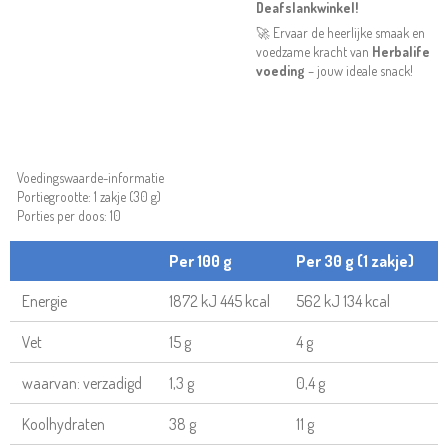
Deafslankwinkel!
🚀 Ervaar de heerlijke smaak en
voedzame kracht van
Herbalife
voeding
– jouw ideale snack!
Voedingswaarde-informatie
Portiegrootte: 1 zakje (30 g)
Porties per doos: 10
Per 100 g
Per 30 g (1 zakje)
Energie
1872 kJ 445 kcal
562 kJ 134 kcal
Vet
15 g
4 g
waarvan: verzadigd
1,3 g
0,4 g
Koolhydraten
38 g
11 g