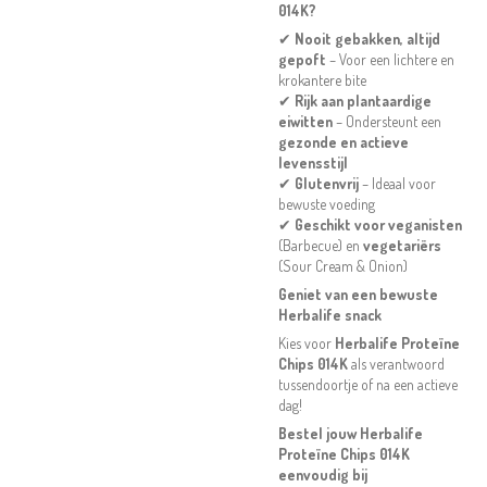
014K?
✔
Nooit gebakken, altijd
gepoft
– Voor een lichtere en
krokantere bite
✔
Rijk aan plantaardige
eiwitten
– Ondersteunt een
gezonde en actieve
levensstijl
✔
Glutenvrij
– Ideaal voor
bewuste voeding
✔
Geschikt voor veganisten
(Barbecue) en
vegetariërs
(Sour Cream & Onion)
Geniet van een bewuste
Herbalife snack
Kies voor
Herbalife Proteïne
Chips 014K
als verantwoord
tussendoortje of na een actieve
dag!
Bestel jouw Herbalife
Proteïne Chips 014K
eenvoudig bij