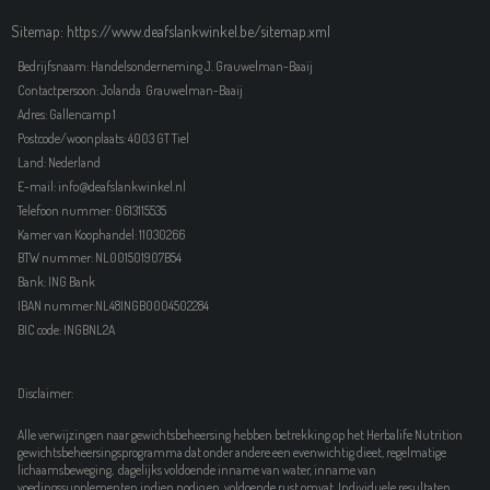
Sitemap: https://www.deafslankwinkel.be/sitemap.xml
Bedrijfsnaam: Handelsonderneming J. Grauwelman-Baaij
Contactpersoon: Jolanda Grauwelman-Baaij
Adres: Gallencamp 1
Postcode/woonplaats: 4003 GT Tiel
Land: Nederland
E-mail: info@deafslankwinkel.nl
Telefoon nummer: 0613115535
Kamer van Koophandel: 11030266
BTW nummer: NL001501907B54
Bank: ING Bank
IBAN nummer:NL48INGB0004502284
BIC code: INGBNL2A
Disclaimer:
Alle verwijzingen naar gewichtsbeheersing hebben betrekking op het Herbalife Nutrition
gewichtsbeheersingsprogramma dat onder andere een evenwichtig dieet, regelmatige
lichaamsbeweging, dagelijks voldoende inname van water, inname van
voedingssupplementen indien nodig en voldoende rust omvat. Individuele resultaten