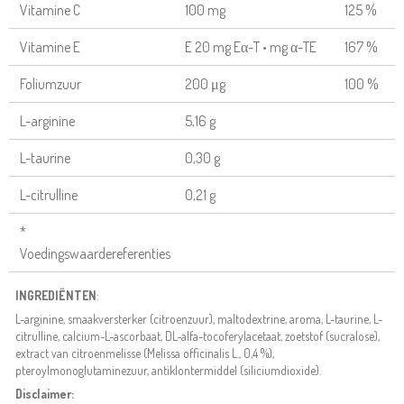
Vitamine C
100 mg
125 %
Vitamine E
E 20 mg Eα-T • mg α-TE
167 %
Foliumzuur
200 μg
100 %
L-arginine
5,16 g
L-taurine
0,30 g
L-citrulline
0,21 g
*
Voedingswaardereferenties
INGREDIËNTEN
:
L-arginine, smaakversterker (citroenzuur), maltodextrine, aroma, L-taurine, L-
citrulline, calcium-L-ascorbaat, DL-alfa-tocoferylacetaat, zoetstof (sucralose),
extract van citroenmelisse (Melissa officinalis L., 0,4 %),
pteroylmonoglutaminezuur, antiklontermiddel (siliciumdioxide).
Disclaimer: