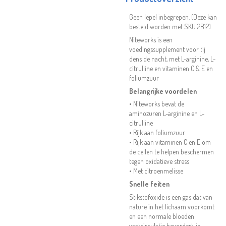
Geen lepel inbegrepen. (Deze kan
besteld worden met SKU 2B12)
Niteworks is een
voedingssupplement voor tij
dens de nacht, met L-arginine, L-
citrulline en vitaminen C & E en
foliumzuur
Belangrijke voordelen
• Niteworks bevat de
aminozuren L-arginine en L-
citrulline
• Rijk aan foliumzuur
• Rijk aan vitaminen C en E om
de cellen te helpen beschermen
tegen oxidatieve stress
• Met citroenmelisse
Snelle feiten
Stikstofoxide is een gas dat van
nature in het lichaam voorkomt
en een normale bloeden
vaatcirculatie bevordert, in