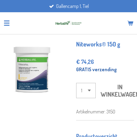
Gallencamp 1, Tiel
Ga
direct
naar
de
hoofdinhoud
Niteworks® 150 g
€ 74,26
GRATIS verzending
IN
WINKELWAGE
Artikelnummer:
3150
Productoverzicht