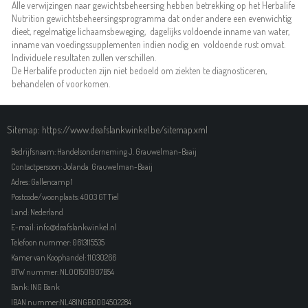
Alle verwijzingen naar gewichtsbeheersing hebben betrekking op het Herbalife
Nutrition gewichtsbeheersingsprogramma dat onder andere een evenwichtig
dieet, regelmatige lichaamsbeweging, dagelijks voldoende inname van water,
inname van voedingssupplementen indien nodig en voldoende rust omvat.
Individuele resultaten zullen verschillen.
De Herbalife producten zijn niet bedoeld om ziekten te diagnosticeren,
behandelen of voorkomen.
Sitemap: https://www.deafslankwinkel.be/sitemap.xml
Bedrijfsnaam: Handelsonderneming J. Grauwelman-Baaij
Contactpersoon: Jolanda Grauwelman-Baaij
Adres: Gallencamp 1
Postcode/woonplaats: 4003 GT Tiel
Land: Nederland
E-mail: info@deafslankwinkel.nl
Telefoon nummer: 0613115535
Kamer van Koophandel: 11030266
BTW nummer: NL001501907B54
Bank: ING Bank
IBAN nummer:NL48INGB0004502284