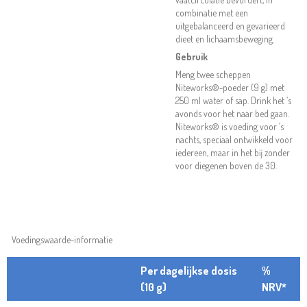
combinatie met een
uitgebalanceerd en gevarieerd
dieet en lichaamsbeweging.
Gebruik
Meng twee scheppen
Niteworks®-poeder (9 g) met
250 ml water of sap. Drink het ’s
avonds voor het naar bed gaan.
Niteworks® is voeding voor ’s
nachts, speciaal ontwikkeld voor
iedereen, maar in het bĳ zonder
voor diegenen boven de 30.
Voedingswaarde-informatie
Per dagelijkse dosis
%
(10 g)
NRV*