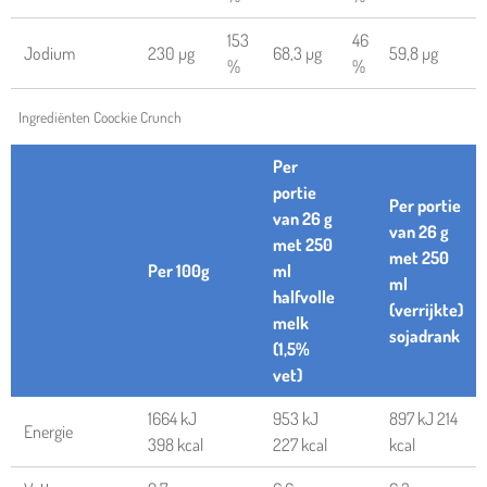
153
46
Jodium
230 µg
68,3 µg
59,8 µg
%
%
Ingrediënten Coockie Crunch
Per
portie
Per portie
van 26 g
van 26 g
met 250
met 250
Per 100g
ml
ml
halfvolle
(verrijkte)
melk
sojadrank
(1,5%
vet)
1664 kJ
953 kJ
897 kJ 214
Energie
398 kcal
227 kcal
kcal