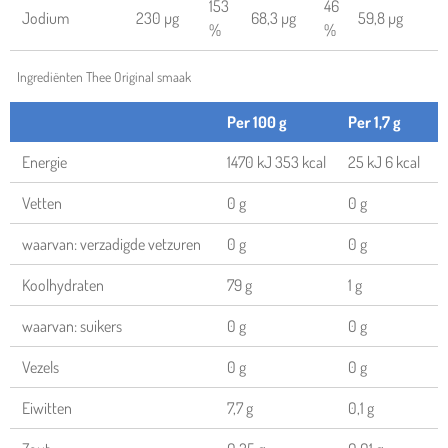
153
46
Jodium
230 µg
68,3 µg
59,8 µg
%
%
Ingrediënten Thee Original smaak
Per 100 g
Per 1,7 g
Energie
1470 kJ 353 kcal
25 kJ 6 kcal
Vetten
0 g
0 g
waarvan: verzadigde vetzuren
0 g
0 g
Koolhydraten
79 g
1 g
waarvan: suikers
0 g
0 g
Vezels
0 g
0 g
Eiwitten
7,7 g
0,1 g