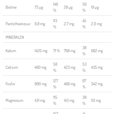
146
56
Biotine
73 µg
28 µg
19 µg
%
%
113
45
Pantotheenzuur
6,8 mg
2,7 mg
2,0 mg
%
%
MINERALEN
38
Kalium
1420 mg
71 %
768 mg
682 mg
%
58
53
Calcium
460 mg
423 mg
435 mg
%
%
127
67
Fosfor
890 mg
466 mg
342 mg
%
%
115
38
Magnesium
431 mg
143 mg
151 mg
%
%
157
41