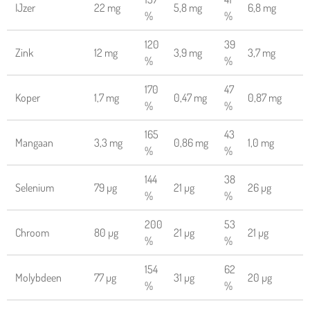
IJzer
22 mg
5,8 mg
6,8 mg
%
%
120
39
Zink
12 mg
3,9 mg
3,7 mg
%
%
170
47
Koper
1,7 mg
0,47 mg
0,87 mg
%
%
165
43
Mangaan
3,3 mg
0,86 mg
1,0 mg
%
%
144
38
Selenium
79 µg
21 µg
26 µg
%
%
200
53
Chroom
80 µg
21 µg
21 µg
%
%
154
62
Molybdeen
77 µg
31 µg
20 µg
%
%