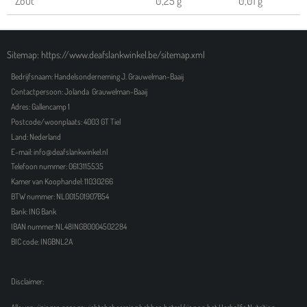
Zout
0,25 g
0,01 g
Sitemap: https://www.deafslankwinkel.be/sitemap.xml
Bedrijfsnaam: Handelsonderneming J. Grauwelman-Baaij
Contactpersoon: Jolanda Grauwelman-Baaij
Adres: Gallencamp 1
Postcode/woonplaats: 4003 GT Tiel
Land: Nederland
E-mail: info@deafslankwinkel.nl
Telefoon nummer: 0613115535
Kamer van Koophandel: 11030266
BTW nummer: NL001501907B54
Bank: ING Bank
IBAN nummer:NL48INGB0004502284
BIC code: INGBNL2A
Disclaimer: