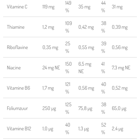
149
44
Vitamine C
119 mg
35 mg
31 mg
%
%
109
38
Thiamine
1,2 mg
0,42 mg
0,39 mg
%
%
25
39
Riboflavine
0,35 mg
0,55 mg
0,56 mg
%
%
150
6,5 mg
41
Niacine
24 mg NE
7,3 mg NE
%
NE
%
121
40
Vitamine B6
1,7 mg
0,56 mg
0,52 mg
%
%
125
38
Foliumzuur
250 µg
75,8 µg
65,0 µg
%
%
40
52
Vitamine B12
1,0 µg
1,3 µg
2,4 µg
%
%