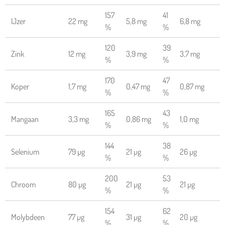
157
41
IJzer
22 mg
5,8 mg
6,8 mg
%
%
120
39
Zink
12 mg
3,9 mg
3,7 mg
%
%
170
47
Koper
1,7 mg
0,47 mg
0,87 mg
%
%
165
43
Mangaan
3,3 mg
0,86 mg
1,0 mg
%
%
144
38
Selenium
79 µg
21 µg
26 µg
%
%
200
53
Chroom
80 µg
21 µg
21 µg
%
%
154
62
Molybdeen
77 µg
31 µg
20 µg
%
%