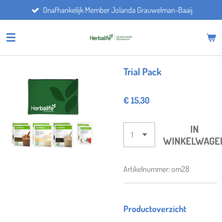
Onafhankelijk Member Jolanda Grauwelman-Baaij
Ga
direct
naar
de
hoofdinhoud
Trial Pack
€ 15,30
IN
WINKELWAGE
Artikelnummer:
om28
Productoverzicht