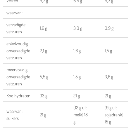
Vetten
9,7 g
6,6 g
6,3 g
waarvan:
verzadigde
1,6 g
3,0 g
0,9 g
vetzuren
enkelvoudig
onverzadigde
2,1 g
1,6 g
1,5 g
vetzuren
meervoudig
onverzadigde
5,5 g
1,5 g
3,6 g
vetzuren
Koolhydraten
33 g
21 g
21 g
(12 g uit
(9 g uit
waarvan:
21 g
melk) 18
sojadrank)
suikers
g
15 g