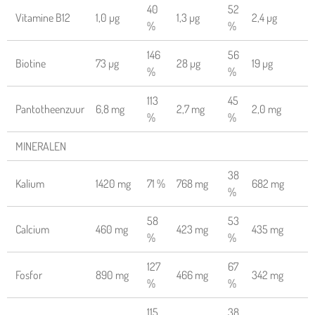
40
52
Vitamine B12
1,0 µg
1,3 µg
2,4 µg
%
%
146
56
Biotine
73 µg
28 µg
19 µg
%
%
113
45
Pantotheenzuur
6,8 mg
2,7 mg
2,0 mg
%
%
MINERALEN
38
Kalium
1420 mg
71 %
768 mg
682 mg
%
58
53
Calcium
460 mg
423 mg
435 mg
%
%
127
67
Fosfor
890 mg
466 mg
342 mg
%
%
115
38