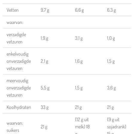
Vetten
9,7 g
6,6 g
6,3 g
waarvan:
verzadigde
1,9 g
3,1 g
1,0 g
vetzuren
enkelvoudig
onverzadigde
2,1 g
1,6 g
1,5 g
vetzuren
meervoudig
onverzadigde
5,5 g
1,5 g
3,6 g
vetzuren
Koolhydraten
33 g
21 g
21 g
(12 g uit
(9 g uit
waarvan:
21 g
melk) 18
sojadrank)
suikers
g
15 g