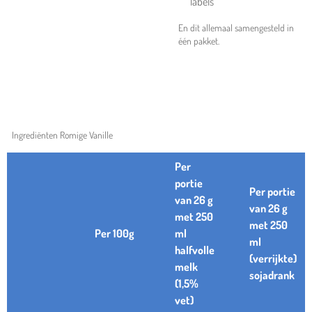
labels
En dit allemaal samengesteld in
één pakket.
Ingrediënten Romige Vanille
Per
portie
Per portie
van 26 g
van 26 g
met 250
met 250
Per 100g
ml
ml
halfvolle
(verrijkte)
melk
sojadrank
(1,5%
vet)