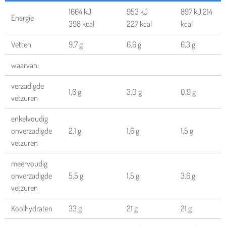
1664 kJ
953 kJ
897 kJ 214
Energie
398 kcal
227 kcal
kcal
Vetten
9,7 g
6,6 g
6,3 g
waarvan:
verzadigde
1,6 g
3,0 g
0,9 g
vetzuren
enkelvoudig
onverzadigde
2,1 g
1,6 g
1,5 g
vetzuren
meervoudig
onverzadigde
5,5 g
1,5 g
3,6 g
vetzuren
Koolhydraten
33 g
21 g
21 g