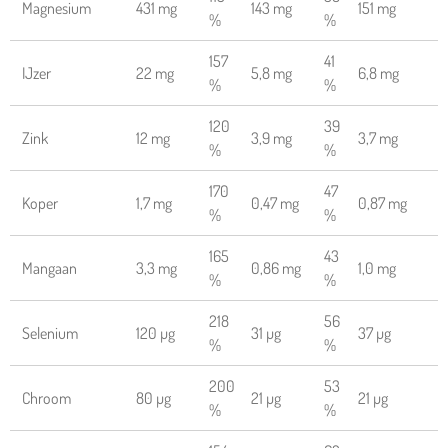
Magnesium
431 mg
143 mg
151 mg
%
%
157
41
IJzer
22 mg
5,8 mg
6,8 mg
%
%
120
39
Zink
12 mg
3,9 mg
3,7 mg
%
%
170
47
Koper
1,7 mg
0,47 mg
0,87 mg
%
%
165
43
Mangaan
3,3 mg
0,86 mg
1,0 mg
%
%
218
56
Selenium
120 µg
31 µg
37 µg
%
%
200
53
Chroom
80 µg
21 µg
21 µg
%
%