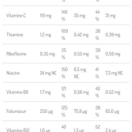
149
44
Vitamine C
119 mg
35 mg
31 mg
%
%
109
38
Thiamine
1,2 mg
0,42 mg
0,39 mg
%
%
25
39
Riboflavine
0,35 mg
0,55 mg
0,56 mg
%
%
150
6,5 mg
41
Niacine
24 mg NE
7,3 mg NE
%
NE
%
121
40
Vitamine B6
1,7 mg
0,56 mg
0,52 mg
%
%
125
38
Foliumzuur
250 µg
75,8 µg
65,0 µg
%
%
40
52
Vitamine B12
1,0 µg
1,3 µg
2,4 µg