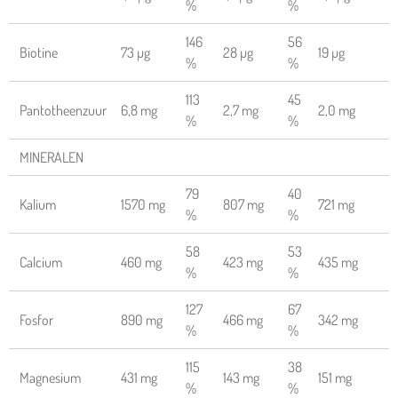
%
%
146
56
Biotine
73 µg
28 µg
19 µg
%
%
113
45
Pantotheenzuur
6,8 mg
2,7 mg
2,0 mg
%
%
MINERALEN
79
40
Kalium
1570 mg
807 mg
721 mg
%
%
58
53
Calcium
460 mg
423 mg
435 mg
%
%
127
67
Fosfor
890 mg
466 mg
342 mg
%
%
115
38
Magnesium
431 mg
143 mg
151 mg
%
%